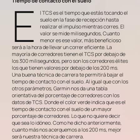
E
Tiempo de contacto con el suelo
l TCS es el tiempo que estás tocando el
suelo en la fase de recepción hasta
realizar el impulso mientras corres. El
valor se mide milisegundos, Cuanto
menor es ese valor, más beneficioso
será a la hora de llevar un correr eficiente. La
mayoría de corredores tienen el TCS por debajo de
los 300 milisegundos, pero son los corredores élites
los que tienen valores por debajo de los 200 ms.
Una buena técnica de carrera te permitirá bajar el
tiempo de contacto con el suelo. Al igual que con los
otros parámetros, Garmin nos da una tabla
orientativa del porcentaje de corredores con los
datos de TCS. Donde el color verde indica que es el
tiempo de contacto con el suelo de un mayor
porcentaje de corredores. Lo que no quiere decir
que sea lo idóneo. Como he dicho anteriormente,
cuanto más nos acerquemos a los 200 ms, mejor
será nuestra técnica de carrera.